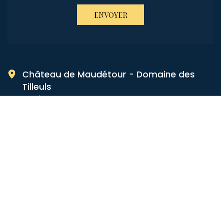
ENVOYER
Château de Maudétour - Domaine des
Tilleuls
1 allée des Tilleuls
95420 - Maudétour-en-Vexin
de 8h à 21h
7 jours sur 7
+33 6 16 06 12 20
Visites sur rendez‑vous