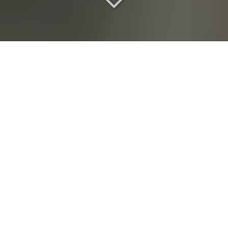
Un séjour
d
'exception
Vous recherchez
un séjour
vers Voisins-le-
Bretonneux (78960)
?
À la croisée du patrimoine et des attentes
contemporaines, notre domaine accueille des
projets qui demandent autant de finesse que de
rigueur. Pour un
mariage au château
, une réception
privée ou un
séminaire dans un château
, nous