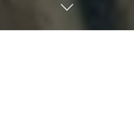
Un séjour
d
'exception
Vous êtes à la recherche d'
un séjour
vers Maisons-
Laffitte (78600)
?
Au sein de notre domaine, l'attention portée aux
professionnels comme aux familles repose sur une
même exigence : rendre chaque projet clair, élégant
et simple à déployer. Pour un
mariage au château
,