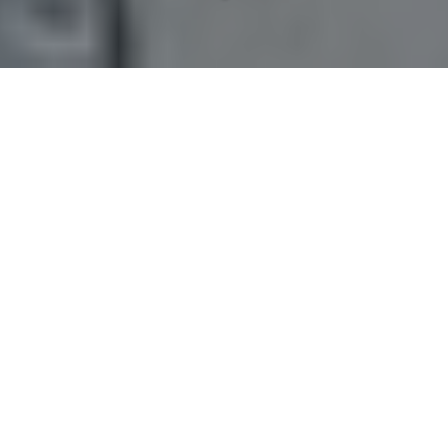
Un séjour
d
'exception
Vous cherchez
un séjour
vers Houilles (78800)
?
Quand un lieu sait accueillir sans contraindre, il
devient un véritable appui pour l'événement comme
pour le séjour. Au sein de notre
château pour
mariage
, nous avons conçu une expérience lisible,
où l'élégance patrimoniale ne prend jamais le pas sur
l'usage. Espaces de réception, hébergements