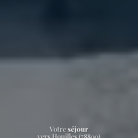
Votre
séjour
vers Houilles (78800)