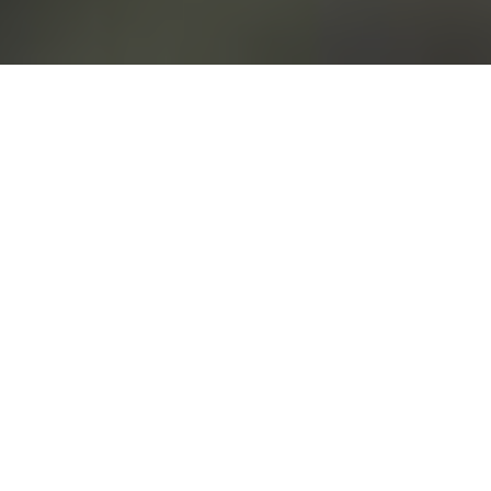
Un séjour
d
'exception
Vous cherchez
un séjour
vers Conflans-Sainte-
Honorine (78700)
?
Dans l'accueil d'un événement ou d'un séjour, nous
croyons à la force des lieux qui savent concilier
caractère, souplesse et précision. Notre maison offre
cette rare continuité entre
château de mariage près
de Paris
,
séminaire dans un château
et
hébergement de charme
, sans jamais sacrifier le