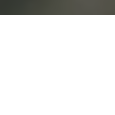
Une salle de mariage
d
'exception
Vous recherchez
une salle de mariage
vers Sèvres
(92310)
?
Pour bien recevoir, il faut un lieu qui sache conjuguer
présence, confort et précision sans jamais tomber
dans la démonstration. C'est cette ligne que nous
suivons en faisant vivre un
château de mariage près
de Paris
ouvert aux célébrations, aux réunions
exigeantes et aux séjours plus paisibles. Le caractère