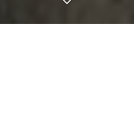
Une salle de mariage
d
'exception
Vous cherchez
une salle de mariage
vers Poissy
(78300)
?
Il arrive qu'un lieu réponde à plusieurs ambitions sans
jamais se disperser. C'est exactement la vocation
que nous donnons à notre maison : accueillir un
mariage au château
, un temps de réflexion pour une
équipe ou un
séjour au vert près de Paris
avec la