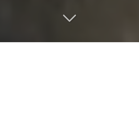
Une salle de mariage
d
'exception
Vous êtes à la recherche d'
une salle de
mariage
vers Jouy-le-Moutier (95280)
?
Au quotidien, notre exigence consiste à faire d'un lieu
patrimonial une réponse concrète aux attentes