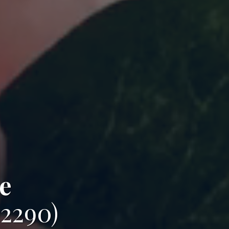
e
2290)