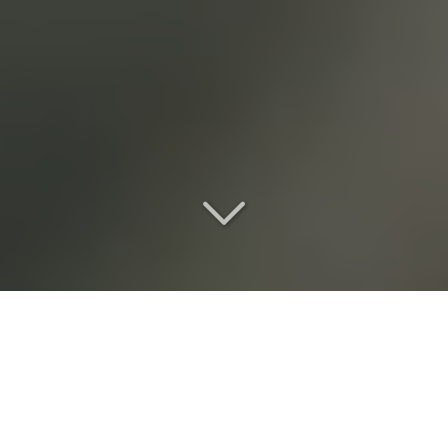
Une location de salle de
réception
d
'exception