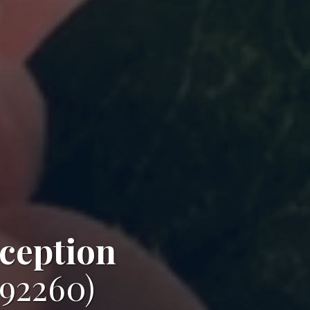
éception
92260)