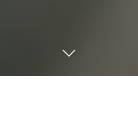
Une location de salle de
réception
d
'exception