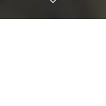
Un lieu de séminaire
d
'exception
Vous recherchez
un lieu de séminaire
vers Persan
(95340)
?
À force d'accueillir des projets très différents, nous
avons appris qu'un lieu réussi est d'abord un lieu qui
répond juste. Pour cette raison, notre
château pour
mariage
s'adresse autant aux familles qu'aux
entreprises en quête d'un cadre lisible, calme et