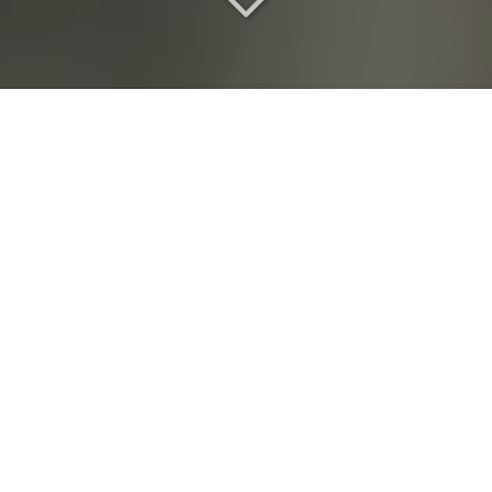
Un lieu de séminaire
d
'exception
Vous recherchez
un lieu de séminaire
vers Osny
(95520)
?
Choisir notre maison, c'est privilégier un lieu qui ne
sépare pas le prestige de l'usage. Derrière l'élégance
d'un
Monument Historique
, nous avons développé
une manière d'accueillir fondée sur l'écoute, la
précision et une vraie souplesse d'organisation. Un