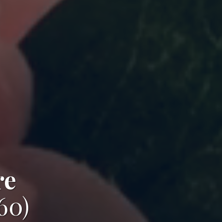
re
60)