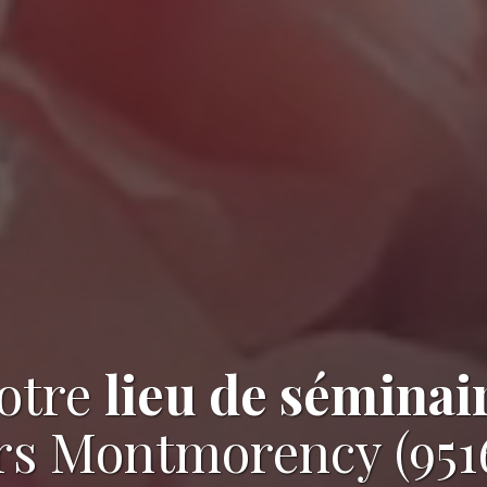
otre
lieu de séminai
rs Montmorency (951