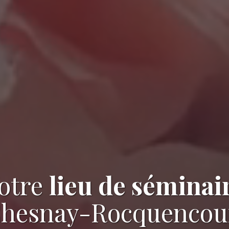
otre
lieu de séminai
Chesnay-Rocquencour