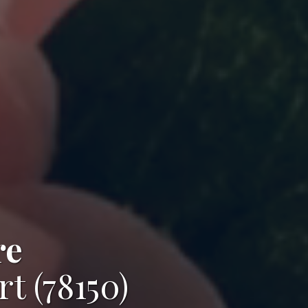
re
t (78150)