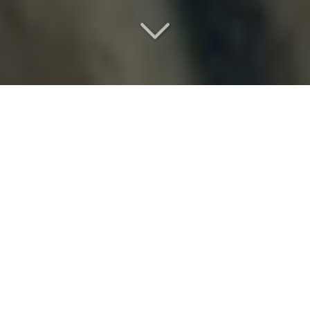
Un lieu de séminaire
d
'exception
Vous êtes à la recherche d'
un lieu de séminaire
vers
Eaubonne (95600)
?
Chez nous, l'excellence ne s'affiche pas, elle se
prouve dans la manière d'accueillir, d'anticiper et de
coordonner. Pour un
mariage au château
, un