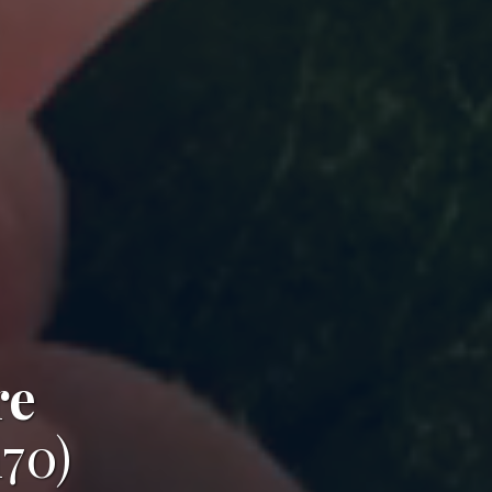
re
170)