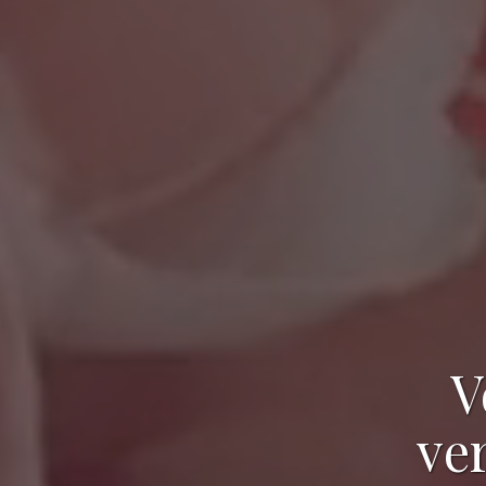
V
ver