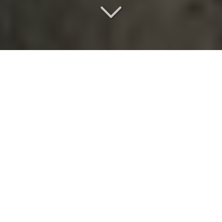
Un lieu de séminaire
d
'exception
Vous recherchez
un lieu de séminaire
en Île-de-
France
?
Derrière chaque demande, nous lisons une attente
précise : trouver un cadre qui inspire confiance
autant qu'il impressionne avec mesure. Notre
réponse repose sur une hospitalité structurée, portée