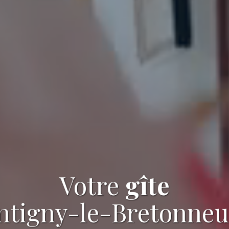
Votre
gîte
ntigny-le-Bretonneux