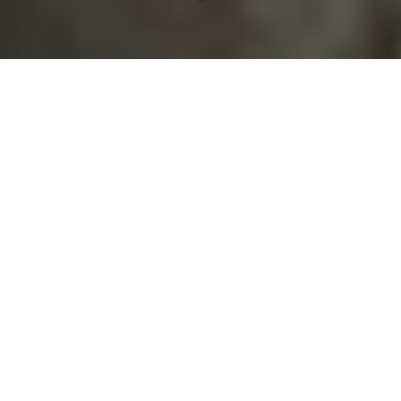
Un gîte
d
'exception
Vous êtes à la recherche d'
un gîte
vers l'Isle-Adam
(95290)
?
À ceux qui veulent réunir élégance, efficacité et
respiration, notre domaine propose une réponse
complète, pensée sans rigidité. Entre
château pour
mariage
,
séminaire dans un château
et
hébergement de charme
, nous organisons des