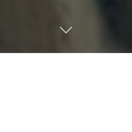
Une chambre
d
'exception
Vous cherchez
une chambre
vers Vélizy-
Villacoublay (78140)
?