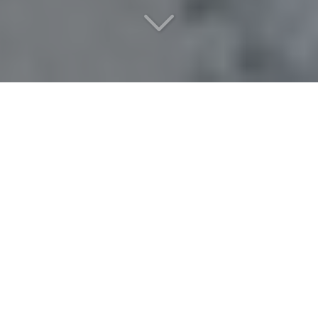
Une chambre
d
'exception
Vous cherchez
une chambre
vers Montmorency
(95160)
?
À ceux qui recherchent un cadre capable d'accueillir
sans rigidité des moments importants, nous
proposons une réponse fondée sur la justesse plutôt