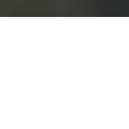
Une chambre
d
'exception
Vous recherchez
une chambre
vers Meudon
(92190)
?
Dans notre domaine, le raffinement n'a de valeur que
s'il s'accompagne d'une vraie simplicité d'usage.
Nous recevons ainsi des couples, des familles et des
entreprises qui cherchent un
lieu d'exception
capable d'unir beauté, calme et efficacité. Entre
mariage au château
, réunion de travail ou