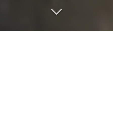
Une chambre
d
'exception
Vous recherchez
une chambre
vers Houilles
(78800)
?
Recevoir dans un cadre rare ne relève pas seulement
du décor : c'est une question d'équilibre entre
exigence, discrétion et justesse. Au sein de notre