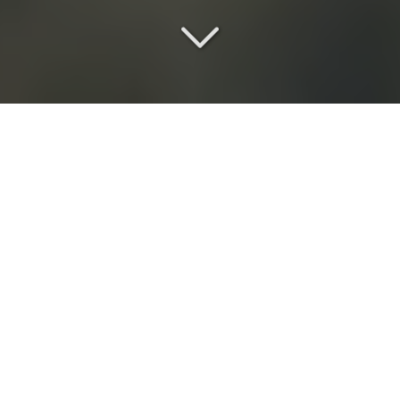
Une chambre
d
'exception
Vous cherchez
une chambre
vers Croissy-sur-
Seine (78290)
?
Face aux attentes d'organisateurs exigeants, notre
réponse tient dans une promesse simple : faire
cohabiter le caractère d'un lieu ancien avec une