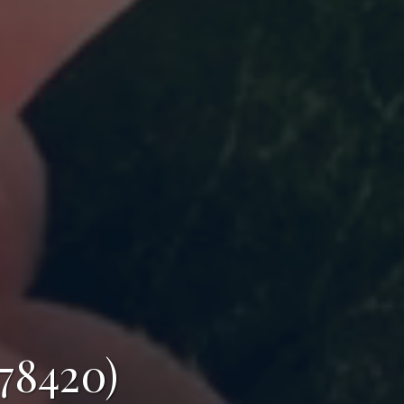
78420)