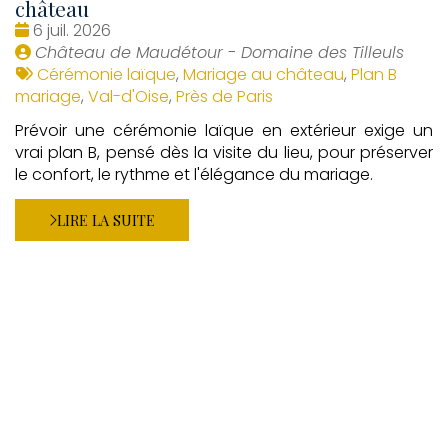
château
Date
6 juil. 2026
:
Publié
Château de Maudétour - Domaine des Tilleuls
par
Tags
Cérémonie laïque
,
Mariage au château
,
Plan B
:
mariage
,
Val-d'Oise
,
Près de Paris
Prévoir une cérémonie laïque en extérieur exige un
vrai plan B, pensé dès la visite du lieu, pour préserver
le confort, le rythme et l'élégance du mariage.
LIRE LA SUITE